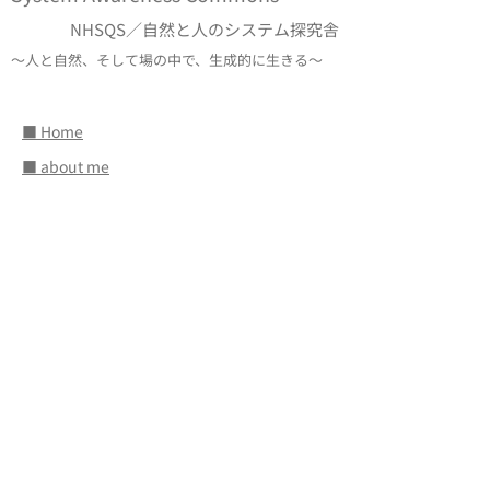
NHSQS／自然と人のシステム探究舎
〜人と自然、そして場の中で、生成的に生きる〜
■ Home
■ about me
■
システムアウェアネス
組織向けサービス
個人向けサービス
■ SA
のアプローチ
SAのエルダーシップ
SAとプロセスワーク
■
体験・トレーニング
入門コース
基礎コース