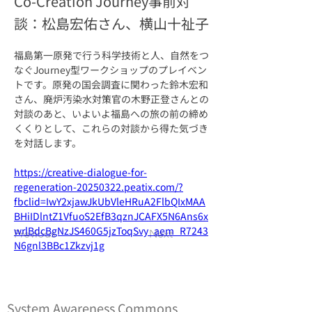
Co-Creation Journey事前対
談：松島宏佑さん、横山十祉子
福島第一原発で行う科学技術と人、自然をつ
なぐJourney型ワークショップのプレイベン
トです。原発の国会調査に関わった鈴木宏和
さん、廃炉汚染水対策官の木野正登さんとの
対談のあと、いよいよ福島への旅の前の締め
くくりとして、これらの対談から得た気づき
を対話します。
https://creative-dialogue-for-
regeneration-20250322.peatix.com/?
fbclid=IwY2xjawJkUbVleHRuA2FlbQIxMAA
BHiIDlntZ1VfuoS2EfB3qznJCAFX5N6Ans6x
wrlBdcBgNzJS460G5jzToqSvy_aem_R7243
Previous
Next
N6gnl3BBc1Zkzvj1g
System Awareness Commons