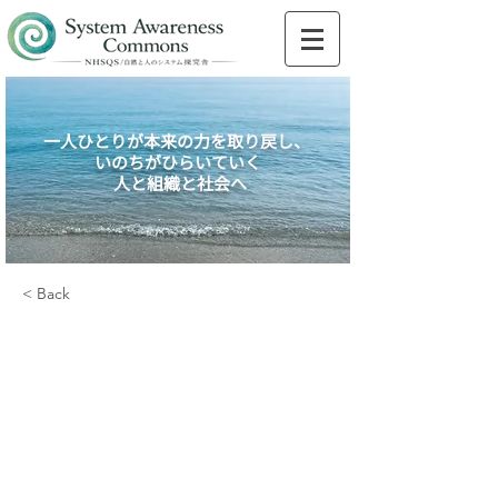
一人ひとりが本来の力を取り戻し、
いのちがひらいていく
人と組織と社会へ
< Back
「タブーを超える、」
震災後、福島第一原発
に関わり続ける廃炉汚
染水対策官に聴く