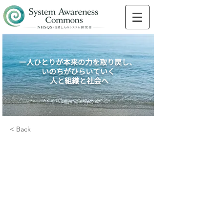
一人ひとりが本来の力を取り戻し、
いのちがひらいていく
人と組織と社会へ
< Back
「分からなさのその先
へ」福島第一原発から
問い始める、自然、人
間、技術の複雑な関係