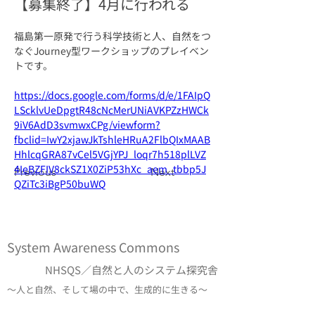
【募集終了】4月に行われる
福島第一原発で行う科学技術と人、自然をつ
なぐJourney型ワークショップのプレイベン
トです。
https://docs.google.com/forms/d/e/1FAIpQ
LScklvUeDpgtR48cNcMerUNiAVKPZzHWCk
9iV6AdD3svmwxCPg/viewform?
fbclid=IwY2xjawJkTshleHRuA2FlbQIxMAAB
HhlcqGRA87vCel5VGjYPJ_loqr7h518plLVZ
4IeBZFIV8ckSZ1X0ZiP53hXc_aem_tbbp5J
Previous
Next
QZiTc3iBgP50buWQ
System Awareness Commons
NHSQS／自然と人のシステム探究舎
〜人と自然、そして場の中で、生成的に生きる〜